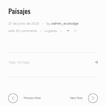
Paisajes
27 de junio de 2023
by
admin_ecolodge
with
25 comments
Lugares
0
Tags: No tags
Previous Post
Next Post