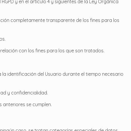
 RGPD y en el artículo 4 y siguientes de la Ley Orgánica
mación completamente transparente de los fines para los
os.
elación con los fines para los que son tratados.
la identificación del Usuario durante el tiempo necesario
ad y confidencialidad.
s anteriores se cumplen.
ningún caso, se tratan categorías especiales de datos