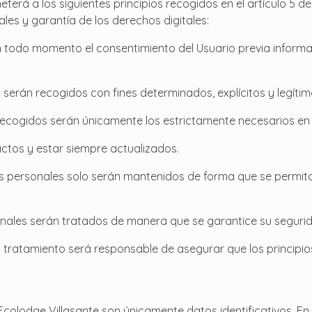
erá a los siguientes principios recogidos en el artículo 5 del
les y garantía de los derechos digitales:
rá en todo momento el consentimiento del Usuario previa infor
es serán recogidos con fines determinados, explícitos y legítim
recogidos serán únicamente los estrictamente necesarios en r
actos y estar siempre actualizados.
tos personales solo serán mantenidos de forma que se permita 
sonales serán tratados de manera que se garantice su segurid
l tratamiento será responsable de asegurar que los principio
olodge Villasante son únicamente datos identificativos. En 